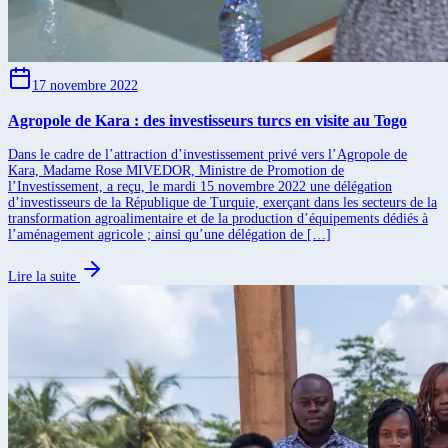
17 novembre 2022
Agropole de Kara : des investisseurs turcs en visite au Togo
Dans le cadre de l’attraction d’investissement privé vers l’Agropole de
Kara, Madame Rose MIVEDOR, Ministre de Promotion de
l’Investissement, a reçu, le mardi 15 novembre 2022 une délégation
d’investisseurs de la République de Turquie, exerçant dans les secteurs de la
transformation agroalimentaire et de la production d’équipements dédiés à
l’aménagement agricole ; ainsi qu’une délégation de […]
Lire la suite