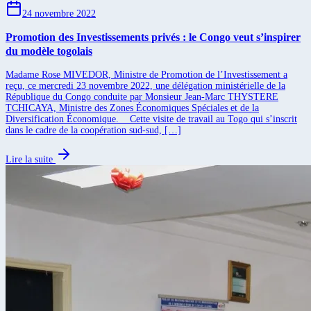
24 novembre 2022
Promotion des Investissements privés : le Congo veut s’inspirer
du modèle togolais
Madame Rose MIVEDOR, Ministre de Promotion de l’Investissement a
reçu, ce mercredi 23 novembre 2022, une délégation ministérielle de la
République du Congo conduite par Monsieur Jean-Marc THYSTERE
TCHICAYA, Ministre des Zones Économiques Spéciales et de la
Diversification Économique. Cette visite de travail au Togo qui s’inscrit
dans le cadre de la coopération sud-sud, […]
Lire la suite