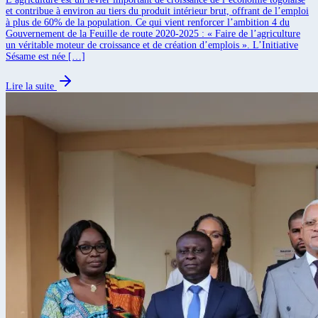
et contribue à environ au tiers du produit intérieur brut, offrant de l’emploi
à plus de 60% de la population. Ce qui vient renforcer l’ambition 4 du
Gouvernement de la Feuille de route 2020-2025 : « Faire de l’agriculture
un véritable moteur de croissance et de création d’emplois ». L’Initiative
Sésame est née […]
Lire la suite