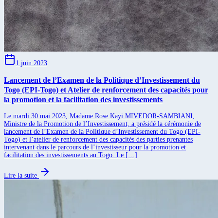
1 juin 2023
Lancement de l’Examen de la Politique d’Investissement du
Togo (EPI-Togo) et Atelier de renforcement des capacités pour
la promotion et la facilitation des investissements
Le mardi 30 mai 2023, Madame Rose Kayi MIVEDOR-SAMBIANI,
Ministre de la Promotion de l’Investissement, a présidé la cérémonie de
lancement de l’Examen de la Politique d’Investissement du Togo (EPI-
Togo) et l’atelier de renforcement des capacités des parties prenantes
intervenant dans le parcours de l’investisseur pour la promotion et
facilitation des investissements au Togo. Le […]
Lire la suite