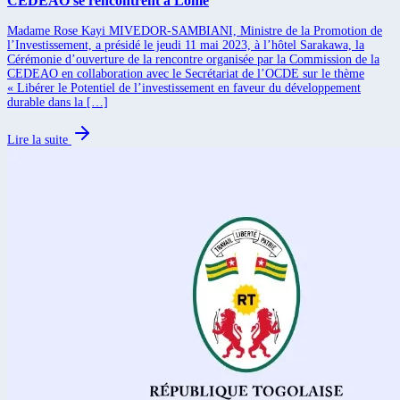
CEDEAO se rencontrent à Lomé
Madame Rose Kayi MIVEDOR-SAMBIANI, Ministre de la Promotion de
l’Investissement, a présidé le jeudi 11 mai 2023, à l’hôtel Sarakawa, la
Cérémonie d’ouverture de la rencontre organisée par la Commission de la
CEDEAO en collaboration avec le Secrétariat de l’OCDE sur le thème
« Libérer le Potentiel de l’investissement en faveur du développement
durable dans la […]
Lire la suite