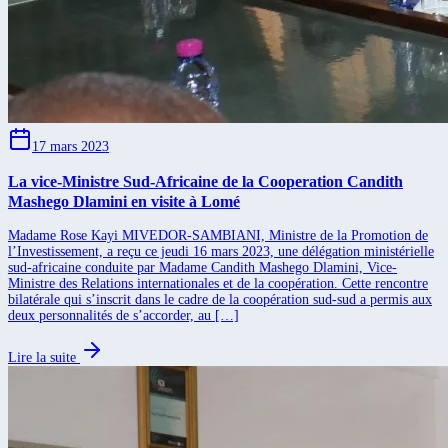
17 mars 2023
La vice-Ministre Sud-Africaine de la Cooperation Candith
Mashego Dlamini en visite à Lomé
Madame Rose Kayi MIVEDOR-SAMBIANI, Ministre de la Promotion de
l’Investissement, a reçu ce jeudi 16 mars 2023, une délégation ministérielle
sud-africaine conduite par Madame Candith Mashego Dlamini, Vice-
Ministre des Relations internationales et de la coopération. Cette rencontre
bilatérale qui s’inscrit dans le cadre de la coopération sud-sud a permis aux
deux personnalités de s’accorder, au […]
Lire la suite