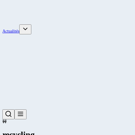
Actualités
🚧
recycling