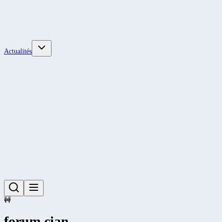
Actualités
🚧
forum cian