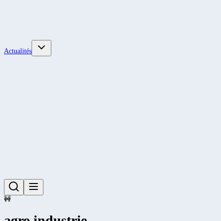
Actualités
🚧
agro industrie