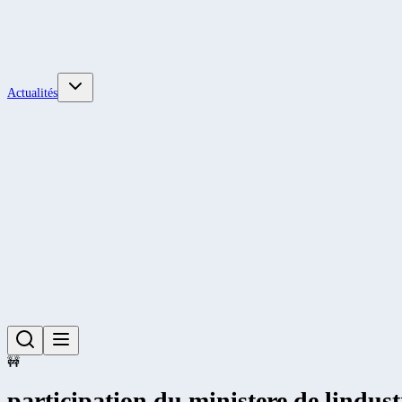
Actualités
🚧
participation du ministere de lindust